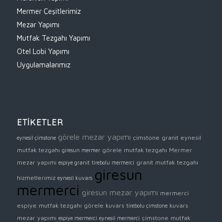
Mermer Çeşitlerimiz
Mezar Yapımı
Mutfak Tezgahı Yapımı
Otel Lobi Yapımı
Uygulamalarımız
ETİKETLER
görele mezar yapımı
çimstone
granit
eynesil
eynesil çimstone
mutfak tezgahı
görele mutfak tezgahı
Mermer
giresun mermer
mezar yapımı
granit mutfak tezgahı
espiye granit
tirebolu mermerci
giresun
hizmetlerimiz
eynesil kuvars
mermerci
giresun mezar yapımı
mermerci
espiye mutfak tezgahı
görele kuvars
kuvars
tirebolu çimstone
mezar yapımı
çimstone mutfak
espiye mermerci
eynesil mermerci