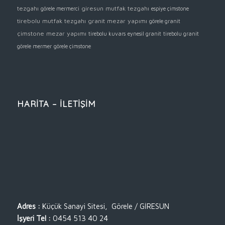
tezgahı
giresun mutfak tezgahı
görele mermerci
espiye çimstone
tirebolu mutfak tezgahı
granit mezar yapımı
görele granit
çimstone mezar yapımı
tirebolu kuvars
eynesil granit
tirebolu granit
görele mermer
görele çimstone
HARİTA – İLETİŞİM
Adres :
Küçük Sanayi Sitesi, Görele / GİRESUN
İşyeri Tel :
0454 513 40 24