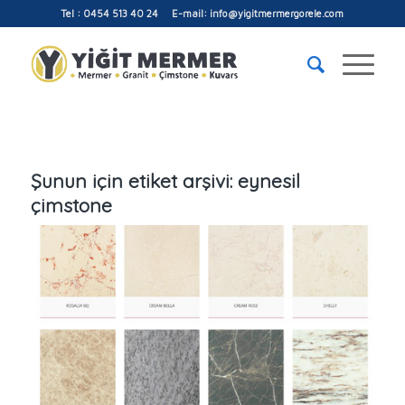
Tel : 0454 513 40 24 E-mail: info@yigitmermergorele.com
Şunun için etiket arşivi:
eynesil
çimstone