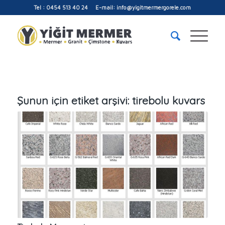
Tel : 0454 513 40 24 E-mail: info@yigitmermergorele.com
Şunun için etiket arşivi:
tirebolu kuvars