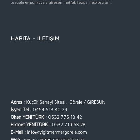
tezgahı
giresun mutfak tezgahı
eynesil kuvars
espiye granit
HARİTA – İLETİŞİM
Adres :
Küçük Sanayi Sitesi, Görele / GİRESUN
İşyeri Tel :
0454 513 40 24
Okan YENİTÜRK :
0532 775 13 42
Hikmet YENİTÜRK :
0532 719 68 28
E-Mail :
info@yigitmermergorele.com
Web :
www.yigitmermergorele.com