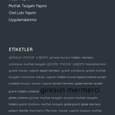
Mutfak Tezgahı Yapımı
Otel Lobi Yapımı
Uygulamalarımız
ETİKETLER
giresun mezar yapımı
görele kuvars
tirebolu mermerci
görele mezar yapımı
çimstone mutfak tezgahı
hizmetlerimiz
granit mezar yapımı
granit
çimstone
granit mutfak
espiye mermerci
tezgahı
çimstone mezar yapımı
tirebolu kuvars
espiye çimstone
eynesil
kuvars mezar yapımı
çimstone
eynesil mermerci
görele mermer
eynesil
giresun mermerci
granit
tirebolu çimstone
görele mutfak tezgahı
eynesil mutfak tezgahı
görele çimstone
tirebolu mutfak tezgahı
tirebolu granit
görele granit
görele mermerci
mermerci
Mermer mezar yapımı
espiye mutfak
giresun mermer