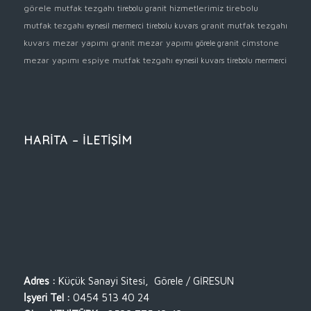
görele mutfak tezgahı
hizmetlerimiz
tirebolu
tirebolu granit
mutfak tezgahı
granit mutfak tezgahı
eynesil mermerci
tirebolu kuvars
kuvars mezar yapımı
granit mezar yapımı
çimstone
görele granit
mezar yapımı
espiye mutfak tezgahı
eynesil kuvars
tirebolu mermerci
HARİTA – İLETİŞİM
Adres :
Küçük Sanayi Sitesi, Görele / GİRESUN
İşyeri Tel :
0454 513 40 24