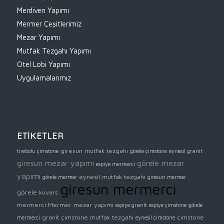
Merdiven Yapımı
Mermer Çeşitlerimiz
Mezar Yapımı
Mutfak Tezgahı Yapımı
Otel Lobi Yapımı
Uygulamalarımız
ETİKETLER
giresun mutfak tezgahı
tirebolu çimstone
görele çimstone
eynesil granit
giresun mezar yapımı
görele mezar
espiye mermerci
yapımı
eynesil mutfak tezgahı
görele mermer
giresun mermer
giresun mermerci
görele kuvars
mermerci
Mermer mezar yapımı
espiye granit
espiye çimstone
görele
granit
çimstone mutfak tezgahı
çimstone
mermerci
eynesil çimstone