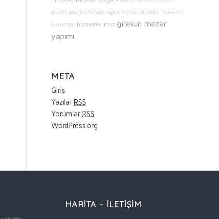
granit
görele çimstone
espiye kuvars
tirebolu mermerci
giresun mezar
hizmetlerimiz
kurumsal
yapımı
META
Giriş
Yazılar
RSS
Yorumlar
RSS
WordPress.org
HARİTA – İLETİŞİM
yapımı