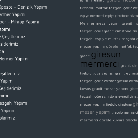
eynesil mermerci
peşte – Denizlik Yapımı
tirebolu mutfak tezgahı
görele me
rmer Yapımı
hizm
espiye mermerci
espiye çimstone
ber – Mihrap Yapımı
Mermer mezar yapımı
granit m
apımı
tezgahı
çimstone mu
görele granit
 Çeşitlerimiz
tezgahı
espiye mutfak tezgahı
şitlerimiz
mezar yapımı
görele mutfak te
da
giresun
granit
ermer Yapımı
mermerci
granit
çi
şitlerimiz
eynesi
tirebolu kuvars
eynesil granit
 Yapımı
tezgahı
görele mermer
giresun merm
eşitlerimiz
granit mezar yapımı
gire
kuvars
pımı
tezgahı
görele çimstone
eynesil çims
ezgahı Yapımı
gi
mezar yapımı
tirebolu çimstone
 Yapımı
mezar yapımı
tirebolu mermerc
larımız
mermerci
görele kuvars
tirebolu