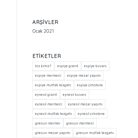
ARŞIVLER
Ocak 2021
ETIKETLER
biz kimiz?
espiye granit
espiye kuvars
espiye mermerci
espiye mezar yapımı
espiye mutfak tezgahı
espiye çimstone
eynesil granit
eynesil kuvars
eynesil mermerci
eynesil mezar yapımı
eynesil mutfak tezgahı
eynesil çimstone
giresun mermer
giresun mermerci
giresun mezar yapımı
giresun mutfak tezgahı