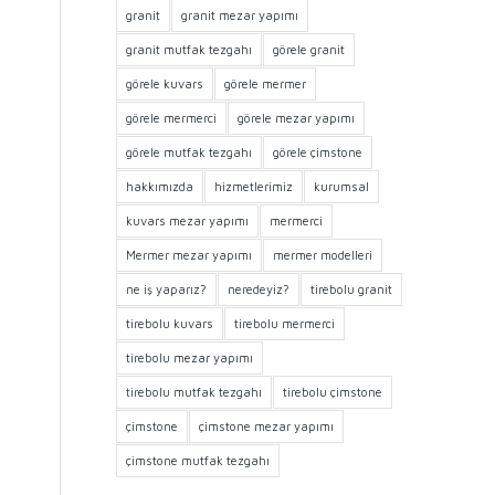
granit
granit mezar yapımı
granit mutfak tezgahı
görele granit
görele kuvars
görele mermer
görele mermerci
görele mezar yapımı
görele mutfak tezgahı
görele çimstone
hakkımızda
hizmetlerimiz
kurumsal
kuvars mezar yapımı
mermerci
Mermer mezar yapımı
mermer modelleri
ne iş yaparız?
neredeyiz?
tirebolu granit
tirebolu kuvars
tirebolu mermerci
tirebolu mezar yapımı
tirebolu mutfak tezgahı
tirebolu çimstone
çimstone
çimstone mezar yapımı
çimstone mutfak tezgahı