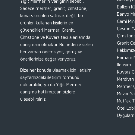
Yiğit Mermer’in varlığının sebebi,
Balkon Kü
Sadece mermer, granit, çimstone,
Banyo Me
kuvars ürünleri satmak değil, bu
Cami Min
ürünleri kullanan kişilerin en
Çeşme Y
güvendikleri Mermer, Granit,
Çimstone
Çimstone ve Kuvars taşı alanlarında
Granit Çe
danışmanı olmaktır. Bu nedenle sizleri
Hakkımız
her zaman önemsiyor, görüş ve
Hamam M
önerilerinize değer veriyoruz.
İletişim
Bize her konuda ulaşmak için İletişim
Kuvars Çe
sayfamızdaki iletişim formunu
Merdiven
doldurabilir, ya da Yiğit Mermer
Mermer Ç
danışma hattımızdan bizlere
Mezar Ya
ulaşabilirsiniz.
Mutfak T
Otel Lobi
Uygulama