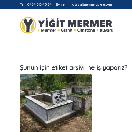
Tel : 0454 513 40 24 E-mail: info@yigitmermergorele.com
Şunun için etiket arşivi:
ne iş yaparız?