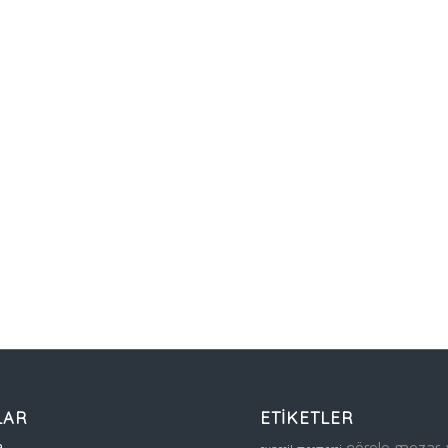
LAR
ETİKETLER
görele mezar 
a