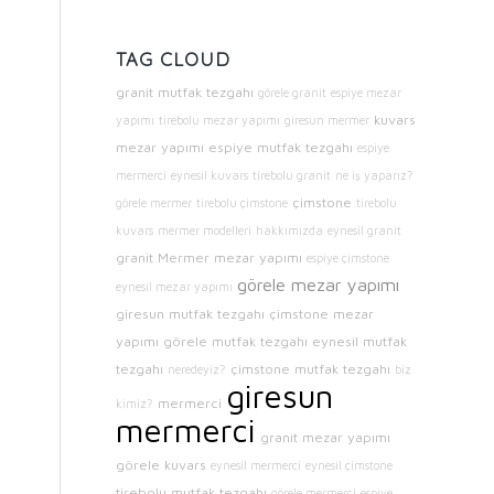
TAG CLOUD
granit mutfak tezgahı
görele granit
espiye mezar
kuvars
yapımı
tirebolu mezar yapımı
giresun mermer
mezar yapımı
espiye mutfak tezgahı
espiye
mermerci
eynesil kuvars
tirebolu granit
ne iş yaparız?
çimstone
görele mermer
tirebolu çimstone
tirebolu
kuvars
mermer modelleri
hakkımızda
eynesil granit
granit
Mermer mezar yapımı
espiye çimstone
görele mezar yapımı
eynesil mezar yapımı
giresun mutfak tezgahı
çimstone mezar
yapımı
görele mutfak tezgahı
eynesil mutfak
tezgahı
çimstone mutfak tezgahı
neredeyiz?
biz
giresun
mermerci
kimiz?
mermerci
granit mezar yapımı
görele kuvars
eynesil mermerci
eynesil çimstone
tirebolu mutfak tezgahı
görele mermerci
espiye