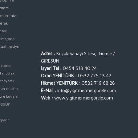
rmerci
etlerimiz
utfak
tfak
çimstone
zgahı
espiye
Adres :
Küçük Sanayi Sitesi, Görele /
GİRESUN
mstone
İşyeri Tel :
0454 513 40 24
l mutfak
Okan YENİTÜRK :
0532 775 13 42
er
eynesil
Hikmet YENİTÜRK :
0532 719 68 28
sun mutfak
E-Mail :
info@yigitmermergorele.com
kuvars
tone
Web :
www.yigitmermergorele.com
resun
i
 granit