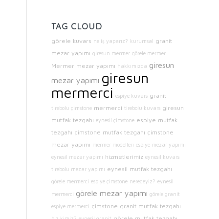
TAG CLOUD
görele kuvars
granit
ne iş yaparız?
kurumsal
mezar yapımı
giresun mermer
görele mermer
giresun
Mermer mezar yapımı
hakkımızda
giresun
mezar yapımı
mermerci
granit
espiye kuvars
mermerci
giresun
tirebolu çimstone
tirebolu kuvars
mutfak tezgahı
espiye mutfak
eynesil çimstone
tezgahı
çimstone mutfak tezgahı
çimstone
mezar yapımı
mermer modelleri
espiye mezar yapımı
hizmetlerimiz
eynesil mezar yapımı
eynesil kuvars
eynesil mutfak tezgahı
tirebolu mezar yapımı
görele mermerci
espiye çimstone
neredeyiz?
eynesil
görele mezar yapımı
mermerci
görele granit
çimstone
granit mutfak tezgahı
espiye mermerci
görele mutfak tezgahı
biz kimiz?
eynesil granit