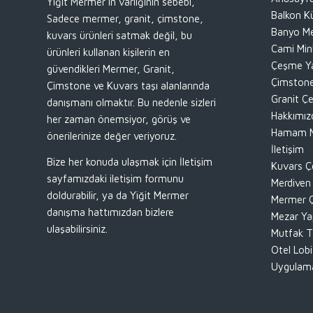
Yiğit Mermer’in varlığının sebebi,
Balkon Kü
Sadece mermer, granit, çimstone,
Banyo Me
kuvars ürünleri satmak değil, bu
Cami Min
ürünleri kullanan kişilerin en
Çeşme Y
güvendikleri Mermer, Granit,
Çimstone
Çimstone ve Kuvars taşı alanlarında
Granit Çe
danışmanı olmaktır. Bu nedenle sizleri
Hakkımız
her zaman önemsiyor, görüş ve
Hamam M
önerilerinize değer veriyoruz.
İletişim
Bize her konuda ulaşmak için İletişim
Kuvars Çe
sayfamızdaki iletişim formunu
Merdiven
doldurabilir, ya da Yiğit Mermer
Mermer Ç
danışma hattımızdan bizlere
Mezar Ya
ulaşabilirsiniz.
Mutfak T
Otel Lobi
Uygulama