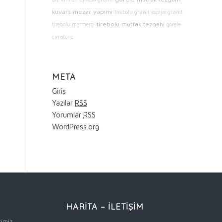
kuvars mezar yapımı
tirebolu granit
espiye granit
tirebolu mutfak tezgahı
tirebolu mermerci
görele
çimstone
META
Giriş
Yazılar
RSS
Yorumlar
RSS
WordPress.org
HARİTA – İLETİŞİM
rimiz