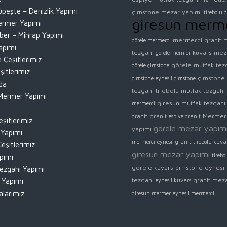
peşte – Denizlik Yapımı
çimstone mezar yapımı
tirebolu 
giresun merm
rmer Yapımı
ber – Mihrap Yapımı
mermerci
granit 
görele mermerci
apımı
tezgahı
kuvars mez
görele mermer
 Çeşitlerimiz
görele mutfak tez
görele çimstone
şitlerimiz
çimstone
çimstone
eynesil çimstone
da
tezgahı
tirebolu mutfak tezgahı
ermer Yapımı
giresun mutfak tezgahı
mermerci
granit
Mermer
granit
espiye granit
şitlerimiz
görele mezar yapım
yapımı
 Yapımı
mermerci
eynesil granit
tirebolu kuva
eşitlerimiz
giresun mezar yapımı
tirebo
pımı
görele kuvars
çimstone
eynesil
ezgahı Yapımı
tezgahı
granit mez
 Yapımı
eynesil kuvars
larımız
giresun mermer
eynesil mermerci