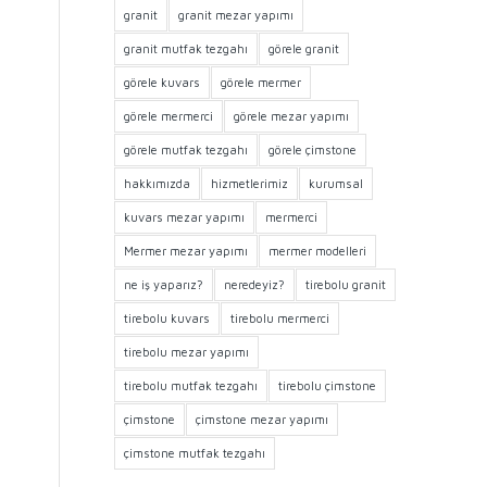
granit
granit mezar yapımı
granit mutfak tezgahı
görele granit
görele kuvars
görele mermer
görele mermerci
görele mezar yapımı
görele mutfak tezgahı
görele çimstone
hakkımızda
hizmetlerimiz
kurumsal
kuvars mezar yapımı
mermerci
Mermer mezar yapımı
mermer modelleri
ne iş yaparız?
neredeyiz?
tirebolu granit
tirebolu kuvars
tirebolu mermerci
tirebolu mezar yapımı
tirebolu mutfak tezgahı
tirebolu çimstone
çimstone
çimstone mezar yapımı
çimstone mutfak tezgahı