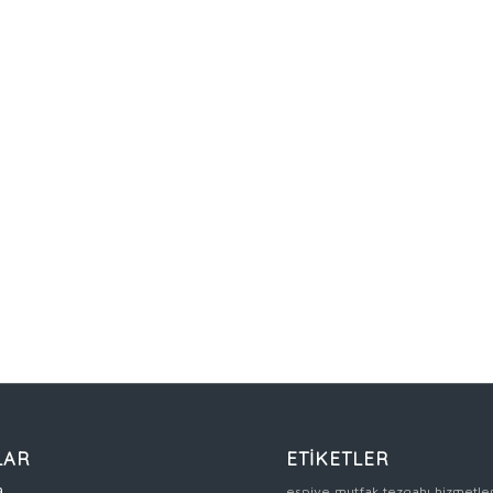
LAR
ETİKETLER
a
espiye mutfak tezgahı
hizmetle