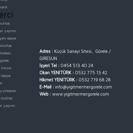
granit
erci
mutfak
ar yapımı
gahı
espiye
 mutfak
Adres :
Küçük Sanayi Sitesi, Görele /
tirebolu
GİRESUN
görele
İşyeri Tel :
0454 513 40 24
 mezar
Okan YENİTÜRK :
0532 775 13 42
ı
espiye
Hikmet YENİTÜRK :
0532 719 68 28
rs
E-Mail :
info@yigitmermergorele.com
lu çimstone
Web :
www.yigitmermergorele.com
 mutfak
ar yapımı