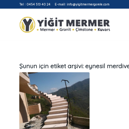
Tel : 0454 513 40 24 E-mail: info@yigitmermergorele.com
Şunun için etiket arşivi:
eynesil merdiv