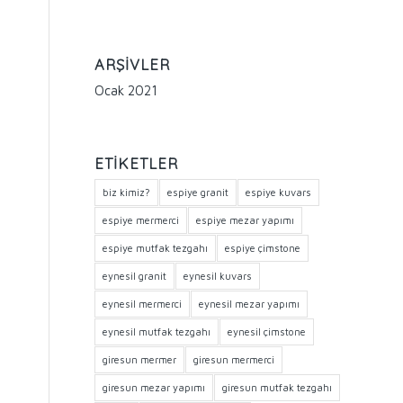
ARŞIVLER
Ocak 2021
ETIKETLER
biz kimiz?
espiye granit
espiye kuvars
espiye mermerci
espiye mezar yapımı
espiye mutfak tezgahı
espiye çimstone
eynesil granit
eynesil kuvars
eynesil mermerci
eynesil mezar yapımı
eynesil mutfak tezgahı
eynesil çimstone
giresun mermer
giresun mermerci
giresun mezar yapımı
giresun mutfak tezgahı