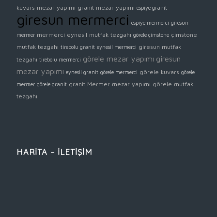
kuvars mezar yapımı
granit mezar yapımı
espiye granit
giresun mermerci
espiye mermerci
giresun
mermerci
eynesil mutfak tezgahı
çimstone
mermer
görele çimstone
mutfak tezgahı
giresun mutfak
tirebolu granit
eynesil mermerci
görele mezar yapımı
giresun
tezgahı
tirebolu mermerci
mezar yapımı
görele kuvars
eynesil granit
görele mermerci
görele
granit
Mermer mezar yapımı
görele mutfak
mermer
görele granit
tezgahı
HARİTA – İLETİŞİM