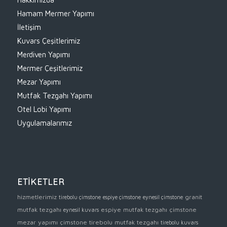
Hamam Mermer Yapımı
İletişim
Kuvars Çeşitlerimiz
Merdiven Yapımı
Mermer Çeşitlerimiz
Mezar Yapımı
Mutfak Tezgahı Yapımı
Otel Lobi Yapımı
Uygulamalarımız
ETİKETLER
hizmetlerimiz
granit
tirebolu çimstone
espiye çimstone
eynesil çimstone
mutfak tezgahı
espiye mutfak tezgahı
çimstone
eynesil kuvars
mezar yapımı
çimstone
tirebolu mutfak tezgahı
tirebolu kuvars