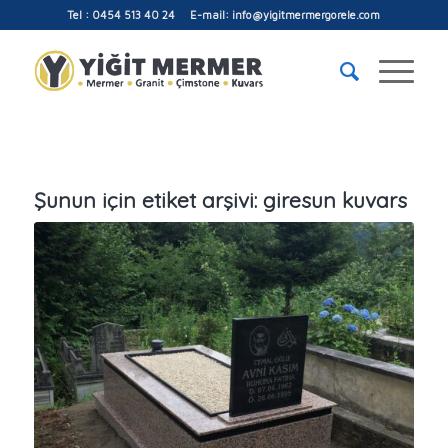
Tel : 0454 513 40 24 E-mail: info@yigitmermergorele.com
Şunun için etiket arşivi:
giresun kuvars