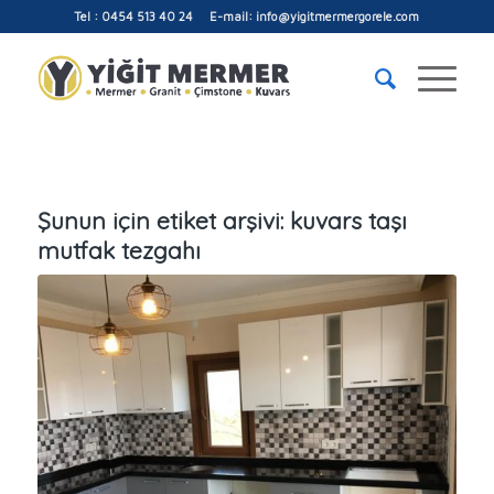
Tel : 0454 513 40 24 E-mail: info@yigitmermergorele.com
Şunun için etiket arşivi:
kuvars taşı
mutfak tezgahı