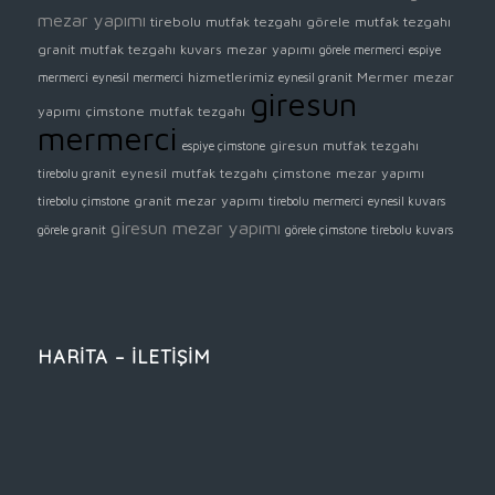
mezar yapımı
tirebolu mutfak tezgahı
görele mutfak tezgahı
granit mutfak tezgahı
kuvars mezar yapımı
görele mermerci
espiye
hizmetlerimiz
Mermer mezar
mermerci
eynesil mermerci
eynesil granit
giresun
yapımı
çimstone mutfak tezgahı
mermerci
giresun mutfak tezgahı
espiye çimstone
eynesil mutfak tezgahı
çimstone mezar yapımı
tirebolu granit
granit mezar yapımı
tirebolu çimstone
tirebolu mermerci
eynesil kuvars
giresun mezar yapımı
görele granit
görele çimstone
tirebolu kuvars
HARİTA – İLETİŞİM