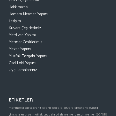
Hakkımızda
Hamam Mermer Yapımı
İletişim
Kuvars Çeşitlerimiz
Merdiven Yapımı
Mermer Çeşitlerimiz
Mezar Yapımı
Mutfak Tezgahı Yapımı
Otel Lobi Yapımı
Uygulamalarımız
ETİKETLER
mermerci
granit
görele kuvars
çimstone
espiye granit
eynesil
görele
espiye mutfak tezgahı
çimstone
görele mermer
giresun mermer